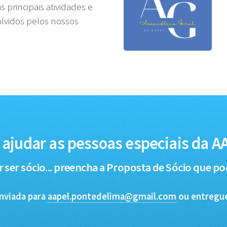
principais atividades e
lvidos pelos nossos
 ajudar as pessoas especiais da A
r ser sócio... preencha a Proposta de Sócio que p
enviada para
aapel.pontedelima@gmail.com
ou entregue