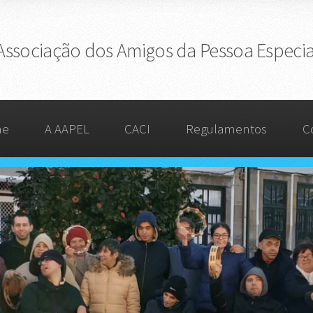
 Associação dos Amigos da Pessoa Especia
me
A AAPEL
CACI
Regulamentos
C