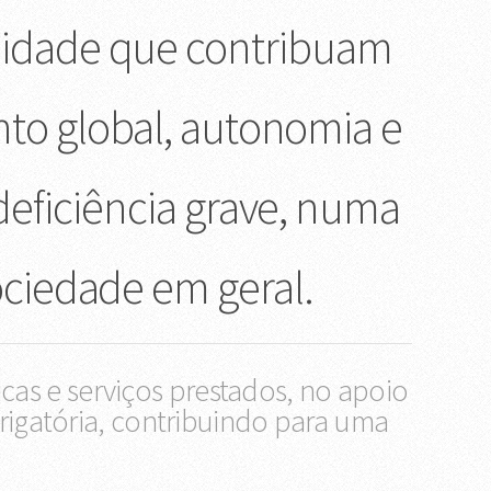
alidade que contribuam
nto global, autonomia e
deficiência grave, numa
ociedade em geral.
icas e serviços prestados, no apoio
brigatória, contribuindo para uma