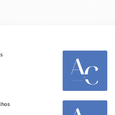
os
alhos